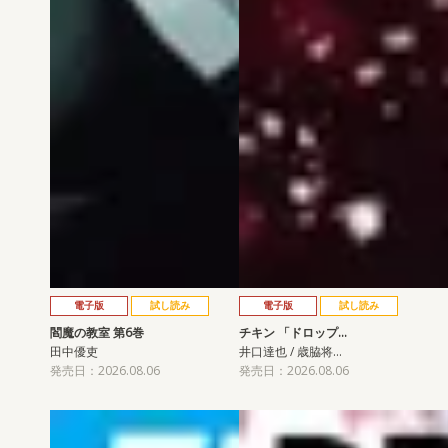
電子版
試し読み
電子版
試し読み
閻魔の教室 第6巻
チキン 「ドロップ…
田中優吏
井口達也 / 歳脇将…
発売日：2026.08.06
発売日：2026.08.06