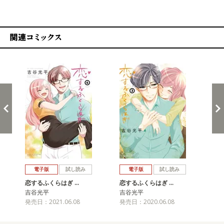
関連コミックス
戻る
進む
電子版
試し読み
電子版
試し読み
恋するふくらはぎ …
恋するふくらはぎ …
恋
吉谷光平
吉谷光平
吉
発売日：2021.06.08
発売日：2020.06.08
発売