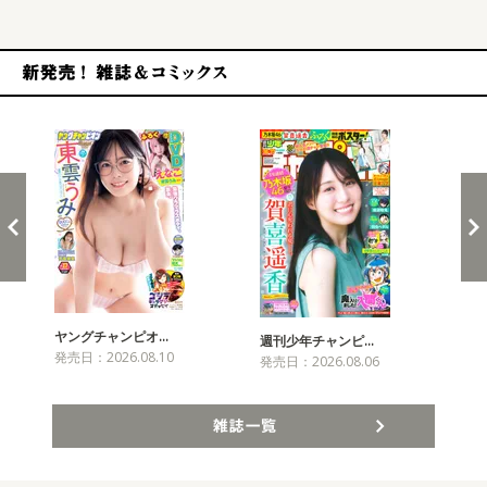
新発売！雑誌&コミックス
ヤングチャンピオ…
チャ
週刊少年チャンピ…
発売日：2026.08.10
発売
発売日：2026.08.06
雑誌一覧