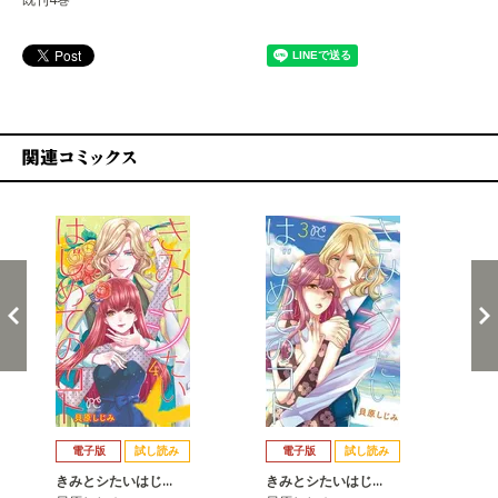
関連コミックス
戻る
進む
電子版
試し読み
電子版
試し読み
きみとシたいはじ…
きみとシたいはじ…
き