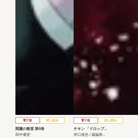
電子版
試し読み
電子版
試し読み
閻魔の教室 第6巻
チキン 「ドロップ…
田中優吏
井口達也 / 歳脇将…