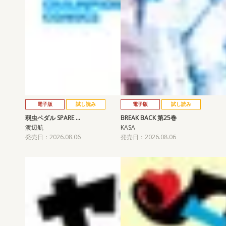
電子版
試し読み
電子版
試し読み
弱虫ペダル SPARE …
BREAK BACK 第25巻
渡辺航
KASA
発売日：2026.08.06
発売日：2026.08.06