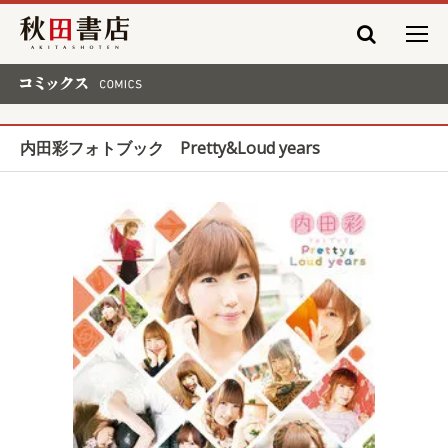
秋田書店
コミックス COMICS
内田彩フォトブック Pretty&Loud years