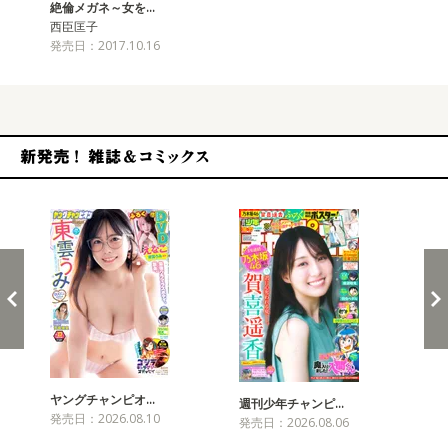
絶倫メガネ～女を…
西臣匡子
発売日：2017.10.16
新発売！雑誌&コミックス
ヤングチャンピオ…
チャ
週刊少年チャンピ…
発売日：2026.08.10
発売
発売日：2026.08.06