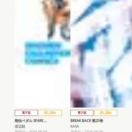
電子版
試し読み
電子版
試し読み
弱虫ペダル SPARE …
BREAK BACK 第25巻
渡辺航
KASA
発売日：2026.08.06
発売日：2026.08.06