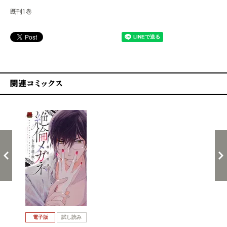
既刊1巻
関連コミックス
戻る
進む
電子版
試し読み