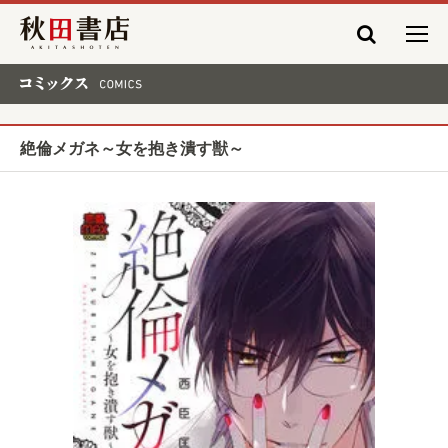
秋田書店
コミックス COMICS
絶倫メガネ～女を抱き潰す獣～