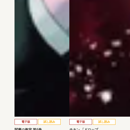
電子版
試し読み
電子版
試し読み
閻魔の教室 第6巻
チキン 「ドロップ…