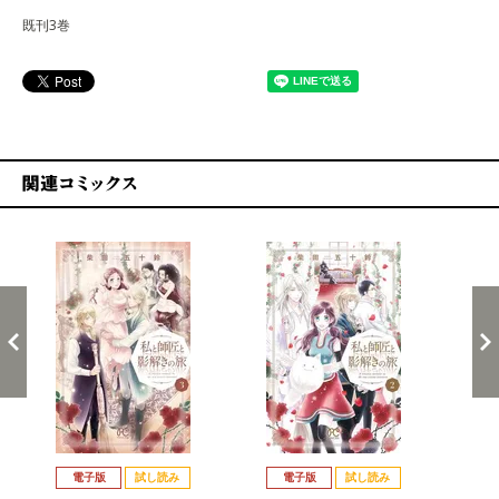
既刊3巻
関連コミックス
戻る
進む
電子版
試し読み
電子版
試し読み