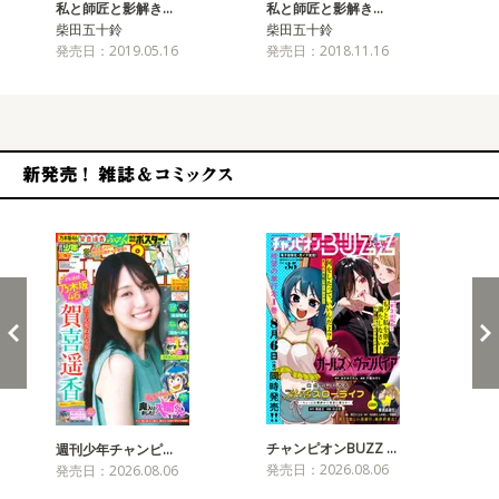
私と師匠と影解き…
私と師匠と影解き…
私
柴田五十鈴
柴田五十鈴
柴
発売日：2019.05.16
発売日：2018.11.16
発売
新発売！雑誌&コミックス
チャンピオンBUZZ …
週刊少年チャンピ…
月
発売日：2026.08.06
発売日：2026.08.06
発売