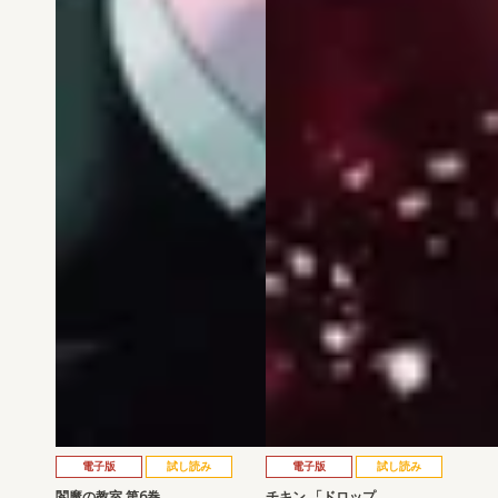
電子版
試し読み
電子版
試し読み
閻魔の教室 第6巻
チキン 「ドロップ…