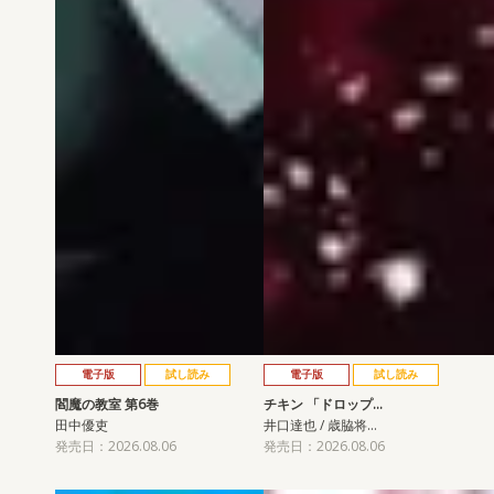
電子版
試し読み
電子版
試し読み
閻魔の教室 第6巻
チキン 「ドロップ…
田中優吏
井口達也 / 歳脇将…
発売日：2026.08.06
発売日：2026.08.06