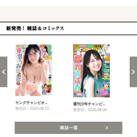
新発売！雑誌&コミックス
ヤングチャンピオ…
チャ
週刊少年チャンピ…
発売日：2026.08.10
発売
発売日：2026.08.06
雑誌一覧