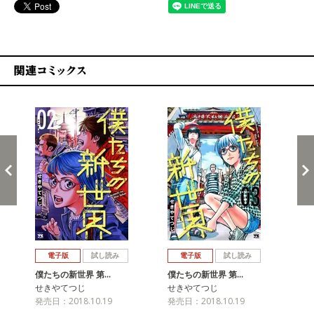
関連コミックス
戻る
進む
電子版
試し読み
電子版
試し読み
僕たちの新世界 第…
僕たちの新世界 第…
僕
せきやてつじ
せきやてつじ
せ
発売日：2018.10.19
発売日：2018.10.19
発売