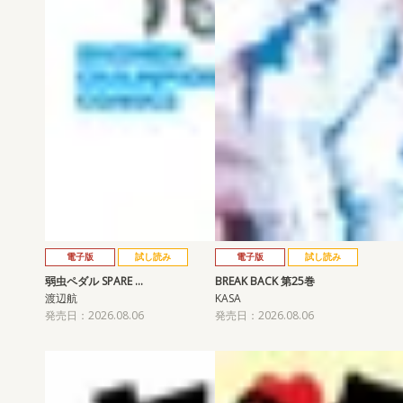
電子版
試し読み
電子版
試し読み
弱虫ペダル SPARE …
BREAK BACK 第25巻
渡辺航
KASA
発売日：2026.08.06
発売日：2026.08.06