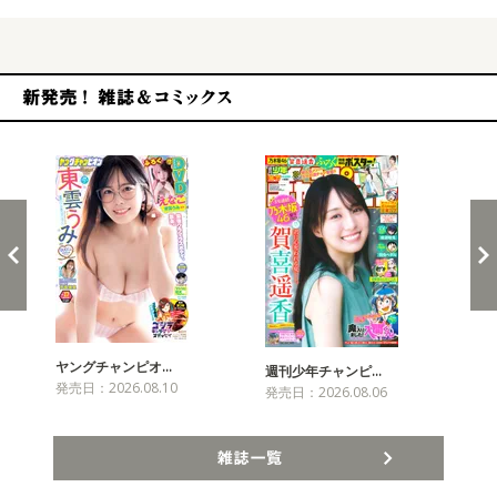
新発売！雑誌&コミックス
ヤングチャンピオ…
チャ
週刊少年チャンピ…
発売日：2026.08.10
発売
発売日：2026.08.06
雑誌一覧