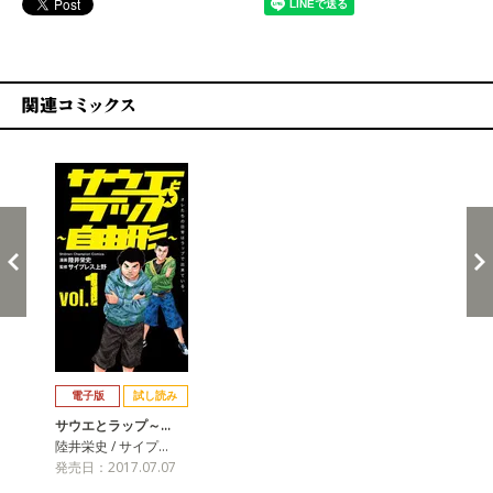
関連コミックス
戻る
進む
電子版
試し読み
サウエとラップ～…
陸井栄史 / サイプ…
発売日：2017.07.07