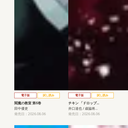
電子版
試し読み
電子版
試し読み
閻魔の教室 第6巻
チキン 「ドロップ…
田中優吏
井口達也 / 歳脇将…
発売日：2026.08.06
発売日：2026.08.06