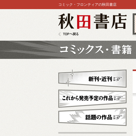
コミック・フロンティアの秋田書店
秋田書店
TOPへ戻る
コミックス
新刊・近刊
これから発売予定
話題の作品