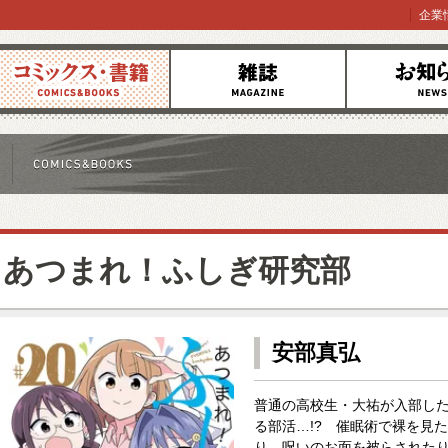
企業
コミックス
雑誌
お知らせ
あつまれ！ふしぎ研究部
安部真弘
普通の高校生・大祐が入部した
る部活…!? 催眠術で裸を見
り、呪いのお面を被らされた