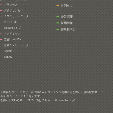
プリンセス
お知らせ
プチプリンセス
ミステリーボニータ
企業情報
カチCOMI
採用情報
Eleganceイブ
書店様向け
フォアミセス
恋愛LoveMAX
恋愛チェリーピンク
Souffle
BaLmy
電子書籍配信サービスが、著作権者からコンテンツ使用許諾を得た正規版配信サービ
番号 第６０９１７１３号）です。
クを掲示しているサービスの一覧はこちら。
https://aebs.or.jp/