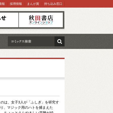
情報
採用情報
まんが賞
持ち込み窓口
オンラインショップ
検索
のは、女子3人が「ふしぎ」を研究す
たり、マジック用のハトを捕まえた
り、ちょっとうらやましい苦難が続