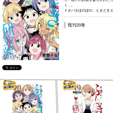
く…。
ドタバタほのぼの、ときどきエ
既刊20巻