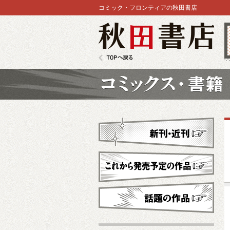
コミック・フロンティアの秋田書店
秋田書店
TOPへ戻る
コミックス
新刊・近刊
これから発売予定
話題の作品