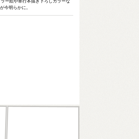
カラー絵や単行本描き下ろしカラーな
てが今明らかに。