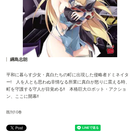
綱島志朗
平和に暮らす少女・真白たちの町に出現した侵略者ドミネイタ
ー! 人を人とも思わぬ非情なる所業に真白が怒りに震える時、
町を守護する守人が目覚める!! 本格巨大ロボット・アクショ
ン、ここに開幕!!
既刊10巻