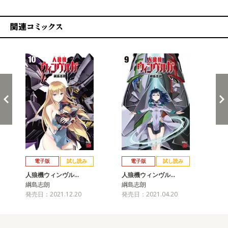
関連コミックス
戻る
進む
電子版
試し読み
電子版
試し読み
人狼機ウィンヴル…
人狼機ウィンヴル…
人
綱島志朗
綱島志朗
綱
発売日：2021.12.20
発売日：2021.04.20
発売