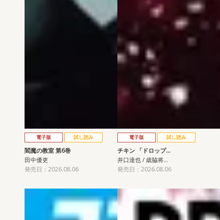
電子版
試し読み
電子版
試し読み
閻魔の教室 第6巻
チキン 「ドロップ…
田中優吏
井口達也 / 歳脇将…
発売日：2026.08.06
発売日：2026.08.06