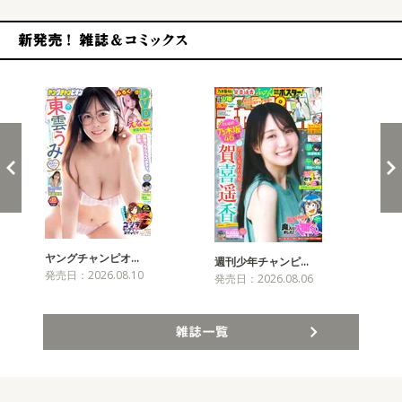
新発売！雑誌&コミックス
ヤングチャンピオ…
チャ
週刊少年チャンピ…
発売日：2026.08.10
発売
発売日：2026.08.06
雑誌一覧