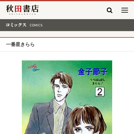
秋田書店
コミックス COMICS
一番星きらら