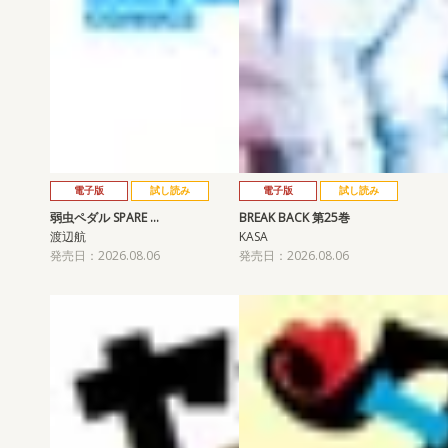
電子版
試し読み
電子版
試し読み
弱虫ペダル SPARE …
BREAK BACK 第25巻
渡辺航
KASA
発売日：2026.08.06
発売日：2026.08.06