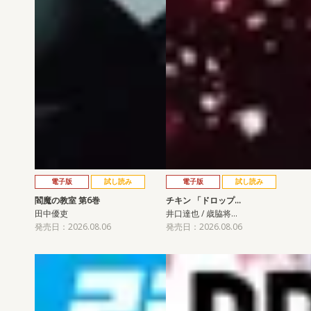
電子版
試し読み
電子版
試し読み
閻魔の教室 第6巻
チキン 「ドロップ…
田中優吏
井口達也 / 歳脇将…
発売日：2026.08.06
発売日：2026.08.06