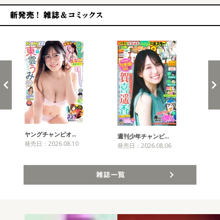
新発売！雑誌&コミックス
ヤングチャンピオ…
チャ
週刊少年チャンピ…
発売日：2026.08.10
発売
発売日：2026.08.06
雑誌一覧