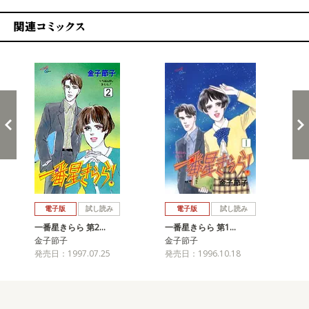
関連コミックス
戻る
進む
電子版
試し読み
電子版
試し読み
一番星きらら 第2…
一番星きらら 第1…
金子節子
金子節子
発売日：1997.07.25
発売日：1996.10.18