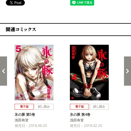
関連コミックス
戻る
進む
電子版
試し読み
電子版
試し読み
氷の豚 第5巻
氷の豚 第4巻
氷の
浅田有皆
浅田有皆
浅
発売日：2018.06.20
発売日：2018.02.20
発売