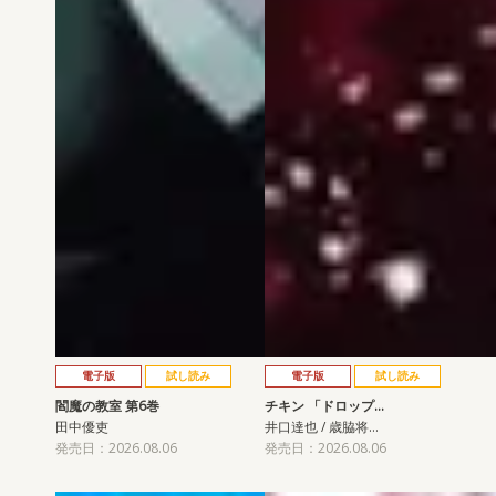
電子版
試し読み
電子版
試し読み
閻魔の教室 第6巻
チキン 「ドロップ…
田中優吏
井口達也 / 歳脇将…
発売日：2026.08.06
発売日：2026.08.06