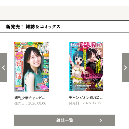
新発売！雑誌&コミックス
チャンピオンBUZZ …
プリ
週刊少年チャンピ…
発売日：2026.08.06
発売
発売日：2026.08.06
雑誌一覧