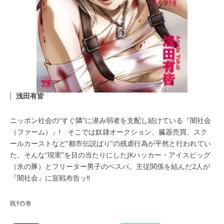
浅田有皆
ニッポン社会の“すぐ隣”に潜み弱者を支配し続けている『闇社会
（ファーム）』! そこでは奴隷オークション、臓器売買、スク
ールカーストなど“都市伝説ばり”の残虐行為が平然と行われてい
た。そんな“現実”を目の当たりにしたJKハッカー・アイスピッグ
（氷の豚）とフリーター男子のベスパ。主従関係を結んだ2人が
『闇社会』に宣戦布告ッ!!
既刊5巻