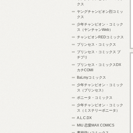
クス
ヤングチャンピオン烈コミッ
クス
少年チャンピオン・コミック
ス（ヤンチャンWeb）
チャンピオンREDコミックス
プリンセス・コミックス
プリンセス・コミックス プ
チプリ
プリンセス・コミックスDX
カチCOMI
BaLmyコミックス
少年チャンピオン・コミック
ス（プリンセス）
ボニータ・コミックス
少年チャンピオン・コミック
ス（ミステリーボニータ）
A.L.C.DX
MIU 恋愛MAX COMICS
書籍扱いコミックス