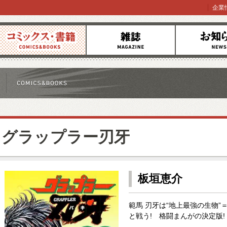
企業
コミックス
雑誌
お知らせ
グラップラー刃牙
板垣恵介
範馬 刃牙は“地上最強の生物
と戦う! 格闘まんがの決定版!