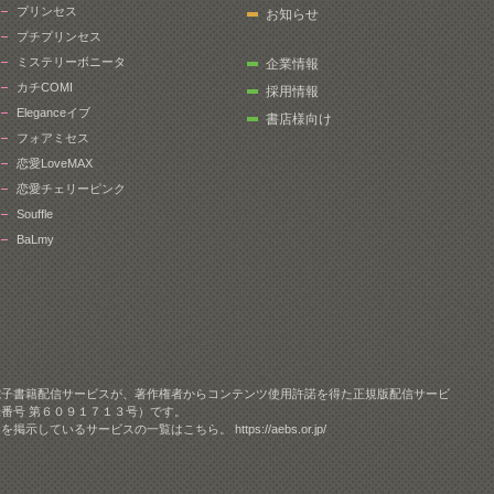
プリンセス
お知らせ
プチプリンセス
ミステリーボニータ
企業情報
カチCOMI
採用情報
Eleganceイブ
書店様向け
フォアミセス
恋愛LoveMAX
恋愛チェリーピンク
Souffle
BaLmy
電子書籍配信サービスが、著作権者からコンテンツ使用許諾を得た正規版配信サービ
番号 第６０９１７１３号）です。
クを掲示しているサービスの一覧はこちら。
https://aebs.or.jp/