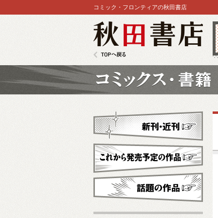
コミック・フロンティアの秋田書店
秋田書店
TOPへ戻る
コミックス
新刊・近刊
これから発売予定
話題の作品