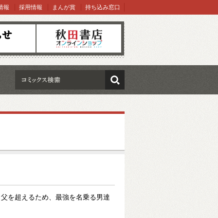
情報
採用情報
まんが賞
持ち込み窓口
オンラインショップ
検索
”＝父を超えるため、最強を名乗る男達