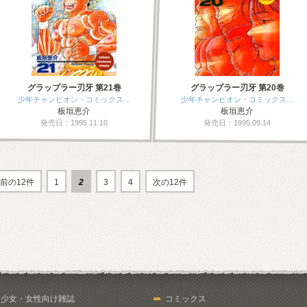
グラップラー刃牙 第21巻
グラップラー刃牙 第20巻
少年チャンピオン・コミックス…
少年チャンピオン・コミックス…
板垣恵介
板垣恵介
発売日：1995.11.10
発売日：1995.09.14
前の12件
1
2
3
4
次の12件
少女・女性向け雑誌
コミックス