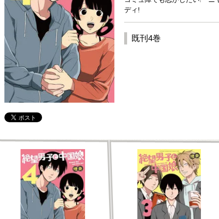
ディ!
既刊4巻