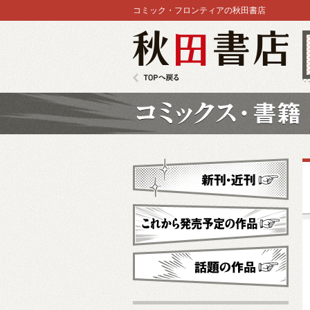
コミック・フロンティアの秋田書店
秋田書店
TOPへ戻る
コミックス
新刊・近刊
これから発売予定
話題の作品