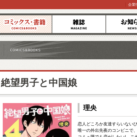
企業
コミックス
雑誌
お知らせ
絶望男子と中国娘
理央
恋人どころか友達すらいない
唯一の外出先夜のコンビニで、
コミュ障でも恋がしたい! ニ