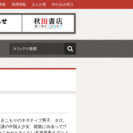
情報
採用情報
まんが賞
持ち込み窓口
オンラインショップ
検索
ひきこもりのネガティブ男子、タロ。
謎の中国人少女、龍龍に出会って!?
ヤニヤがとまらない不器用系ラブコメ