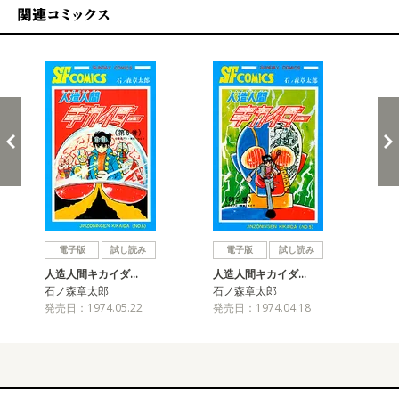
関連コミックス
戻る
進む
電子版
試し読み
電子版
試し読み
人造人間キカイダ…
人造人間キカイダ…
人
石ノ森章太郎
石ノ森章太郎
石
発売日：1974.05.22
発売日：1974.04.18
発売