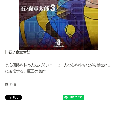
石ノ森章太郎
良心回路を持つ人造人間ジローは、人の心を持ちながら機械ゆえ
に苦悩する。巨匠の傑作SF!
既刊3巻