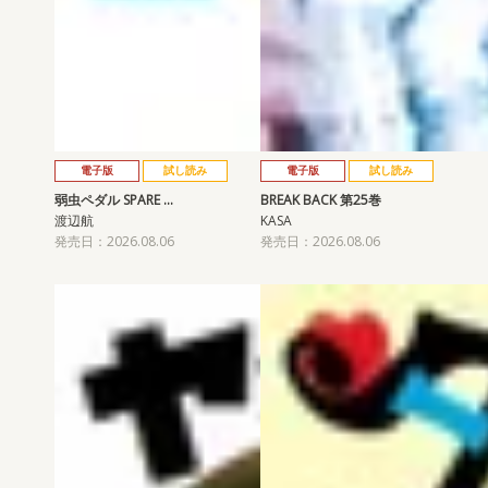
電子版
試し読み
電子版
試し読み
弱虫ペダル SPARE …
BREAK BACK 第25巻
渡辺航
KASA
発売日：2026.08.06
発売日：2026.08.06