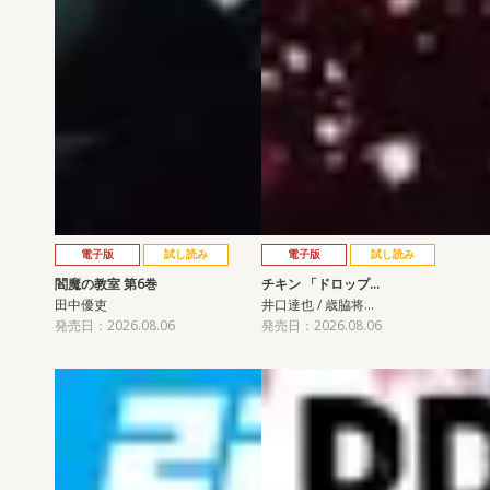
電子版
試し読み
電子版
試し読み
閻魔の教室 第6巻
チキン 「ドロップ…
田中優吏
井口達也 / 歳脇将…
発売日：2026.08.06
発売日：2026.08.06