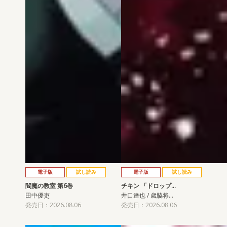
電子版
試し読み
電子版
試し読み
閻魔の教室 第6巻
チキン 「ドロップ…
田中優吏
井口達也 / 歳脇将…
発売日：2026.08.06
発売日：2026.08.06