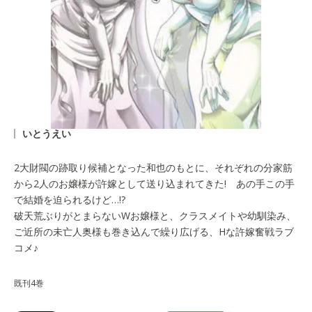
いとうえい
2大財閥の跡取り候補となった和也のもとに、それぞれの分家筋
から2人のお嬢様が許嫁として送り込まれてきた! あの手この手
で結婚を迫られるけど…!?
破天荒ぶりがとまらないWお嬢様と、クラスメイトや幼馴染み、
ご近所の未亡人奥様も巻き込んで繰り広げる、Hな許嫁奮戦ラブ
コメ♪
既刊4巻