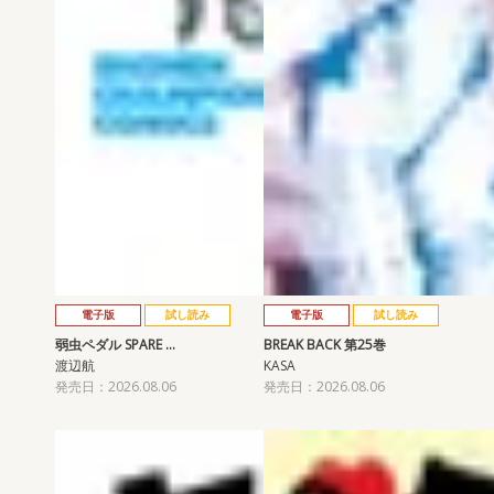
電子版
試し読み
電子版
試し読み
弱虫ペダル SPARE …
BREAK BACK 第25巻
渡辺航
KASA
発売日：2026.08.06
発売日：2026.08.06