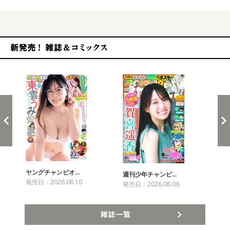
新発売！雑誌&コミックス
ヤングチャンピオ…
チャ
週刊少年チャンピ…
発売日：2026.08.10
発売
発売日：2026.08.06
雑誌一覧