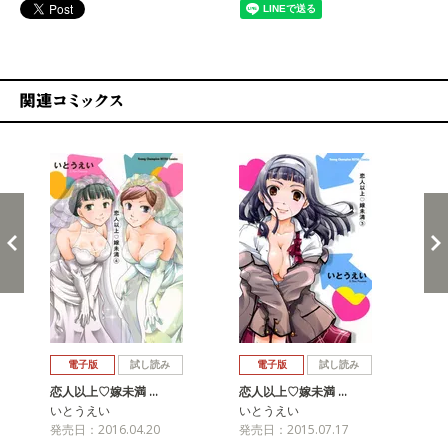
関連コミックス
戻る
進む
電子版
試し読み
電子版
試し読み
恋人以上♡嫁未満 …
恋人以上♡嫁未満 …
恋
いとうえい
いとうえい
い
発売日：2016.04.20
発売日：2015.07.17
発売