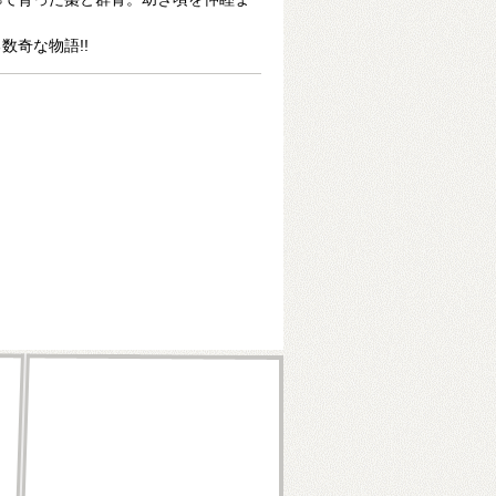
数奇な物語!!