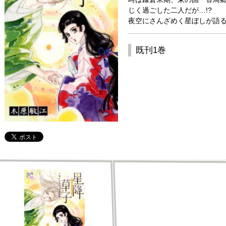
じく過ごした二人だが…!?
夜空にさんざめく星ぼしが語る
既刊1巻