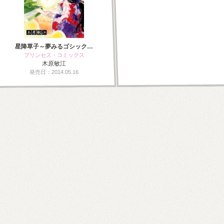
星降草子～夢みるゴシック…
プリンセス・コミックス
木原敏江
発売日：2014.05.16