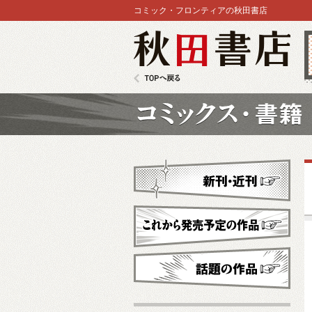
コミック・フロンティアの秋田書店
秋田書店
TOPへ戻る
コミックス
新刊・近刊
これから発売予定
話題の作品