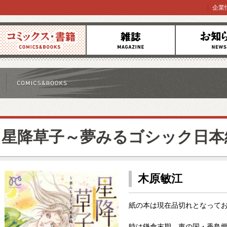
企業
コミックス
雑誌
お知らせ
星降草子～夢みるゴシック日本
木原敏江
紙の本は現在品切れとなって
時は鎌倉末期、東の国・香鳥