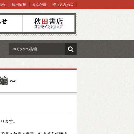
情報
採用情報
まんが賞
持ち込み窓口
オンラインショップ
検索
編～
おります。
郷で育った棗と群青。幼き頃を仲睦ま