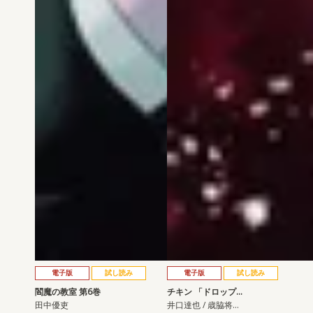
電子版
試し読み
電子版
試し読み
閻魔の教室 第6巻
チキン 「ドロップ…
田中優吏
井口達也 / 歳脇将…