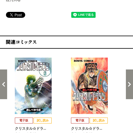
関連コミックス
戻る
進む
電子版
試し読み
電子版
試し読み
クリスタル☆ドラ…
クリスタル☆ドラ…
ク