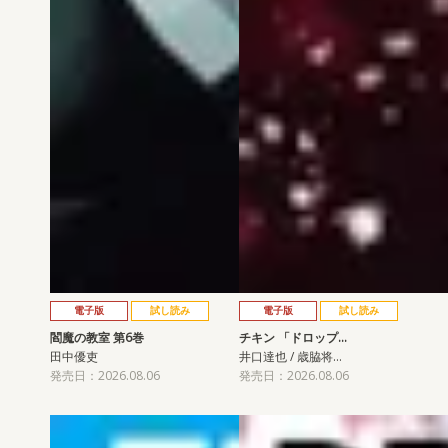
電子版
試し読み
電子版
試し読み
閻魔の教室 第6巻
チキン 「ドロップ…
田中優吏
井口達也 / 歳脇将…
発売日：2026.08.06
発売日：2026.08.06