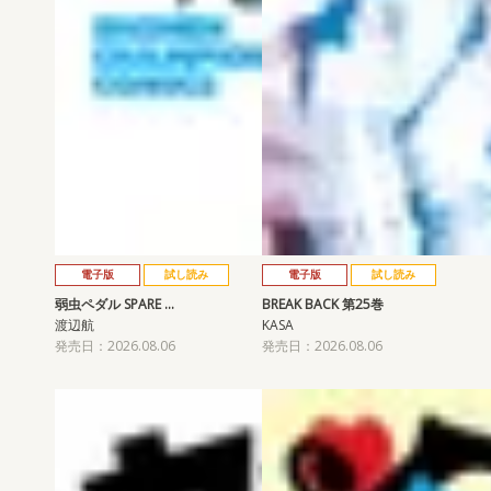
電子版
試し読み
電子版
試し読み
弱虫ペダル SPARE …
BREAK BACK 第25巻
渡辺航
KASA
発売日：2026.08.06
発売日：2026.08.06