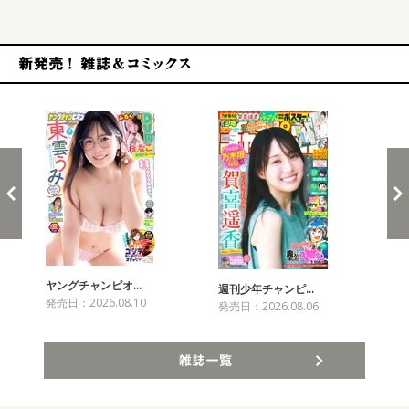
新発売！雑誌&コミックス
ヤングチャンピオ…
チャ
週刊少年チャンピ…
発売日：2026.08.10
発売
発売日：2026.08.06
雑誌一覧