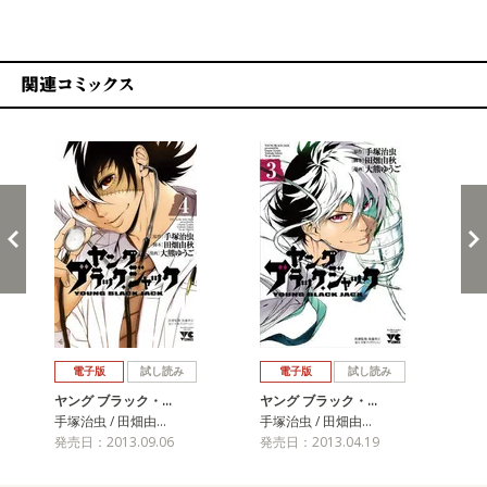
関連コミックス
戻る
進む
電子版
試し読み
電子版
試し読み
ヤング ブラック・…
ヤング ブラック・…
ヤ
手塚治虫 / 田畑由…
手塚治虫 / 田畑由…
手塚
発売日：2013.09.06
発売日：2013.04.19
発売