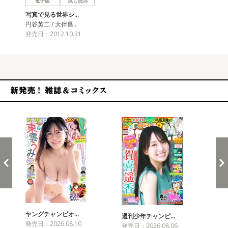
電子版
試し読み
写真で見る世界シ…
円谷英二 / 大伴昌…
発売日：2012.10.31
新発売！雑誌&コミックス
ヤングチャンピオ…
チャ
週刊少年チャンピ…
発売日：2026.08.10
発売
発売日：2026.08.06