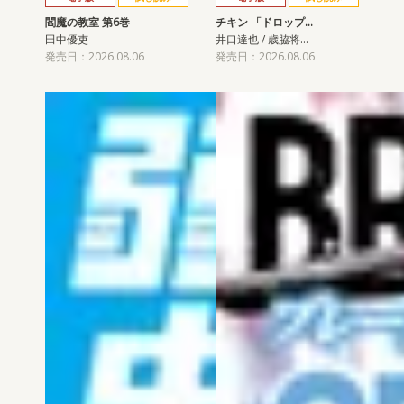
閻魔の教室 第6巻
チキン 「ドロップ…
田中優吏
井口達也 / 歳脇将…
発売日：2026.08.06
発売日：2026.08.06