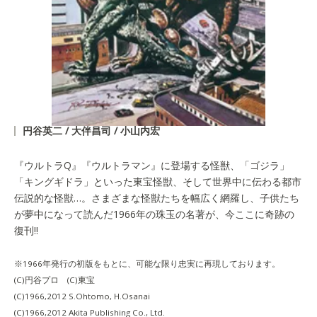
円谷英二 / 大伴昌司 / 小山内宏
『ウルトラQ』『ウルトラマン』に登場する怪獣、「ゴジラ」
「キングギドラ」といった東宝怪獣、そして世界中に伝わる都市
伝説的な怪獣…。さまざまな怪獣たちを幅広く網羅し、子供たち
が夢中になって読んだ1966年の珠玉の名著が、今ここに奇跡の
復刊!!
※1966年発行の初版をもとに、可能な限り忠実に再現しております。
(C)円谷プロ (C)東宝
(C)1966,2012 S.Ohtomo, H.Osanai
(C)1966,2012 Akita Publishing Co., Ltd.