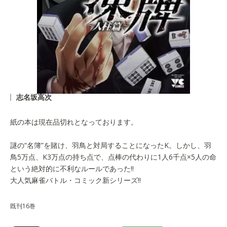
志名坂高次
紙の本は現在品切れとなっております。
謎の“名簿”を賭け、羽鳥と対局することになったK。しかし、羽
鳥5万点、K3万点の持ち点で、点棒の代わりに1人6千点×5人の命
という絶対的に不利なルールであった!!
大人気麻雀バトル・コミック新シリーズ!!
既刊16巻