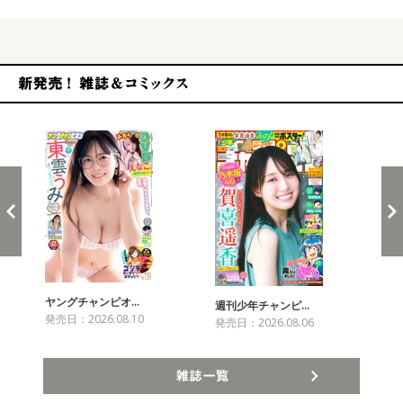
新発売！雑誌&コミックス
ヤングチャンピオ…
チャ
週刊少年チャンピ…
発売日：2026.08.10
発売
発売日：2026.08.06
雑誌一覧