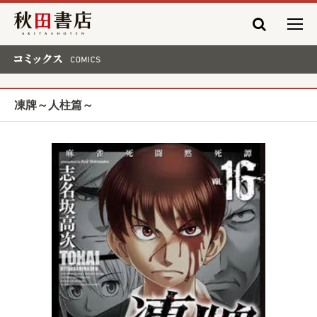
秋田書店
コミックス COMICS
凍牌～人柱篇～