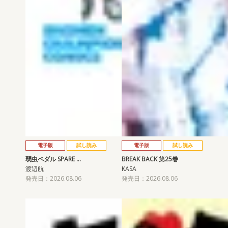
電子版
試し読み
電子版
試し読み
弱虫ペダル SPARE …
BREAK BACK 第25巻
渡辺航
KASA
発売日：2026.08.06
発売日：2026.08.06