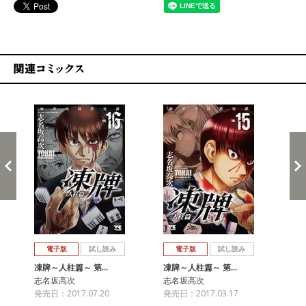
関連コミックス
戻る
進む
電子版
試し読み
電子版
試し読み
凍牌～人柱篇～ 第…
凍牌～人柱篇～ 第…
凍
志名坂高次
志名坂高次
志
発売日：2017.07.20
発売日：2017.03.17
発売