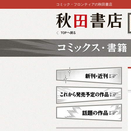
コミック・フロンティアの秋田書店
秋田書店
TOPへ戻る
コミックス
新刊・近刊
これから発売予定
話題の作品