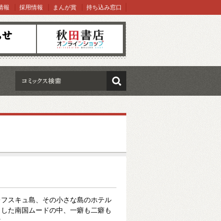
情報
採用情報
まんが賞
持ち込み窓口
オンラインショップ
検索
レフスキュ島、その小さな島のホテル
りした南国ムードの中、一癖も二癖も
マ。