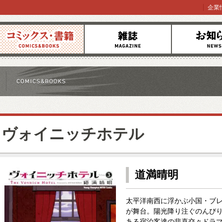
企業
コミックス
雑誌
お知らせ
ヴォイニッチホテル
道満晴明
太平洋南西に浮かぶ小国・ブ
が舞台。陽光降り注ぐのんび
ある宿泊客達の悲喜交々ドラ