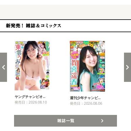
新発売！雑誌&コミックス
ヤングチャンピオ…
チャ
週刊少年チャンピ…
発売日：2026.08.10
発売
発売日：2026.08.06
雑誌一覧