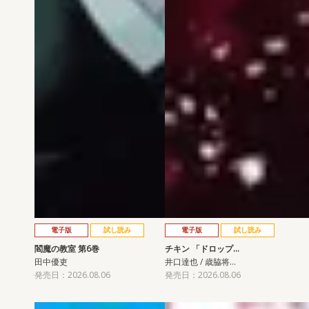
電子版
試し読み
電子版
試し読み
閻魔の教室 第6巻
チキン 「ドロップ…
田中優吏
井口達也 / 歳脇将…
発売日：2026.08.06
発売日：2026.08.06