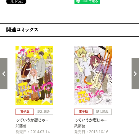
関連コミックス
戻る
進む
電子版
試し読み
電子版
試し読み
っていうか恋じゃ…
っていうか恋じゃ…
っ
武藤啓
武藤啓
武
発売日：2014.03.14
発売日：2013.10.16
発売