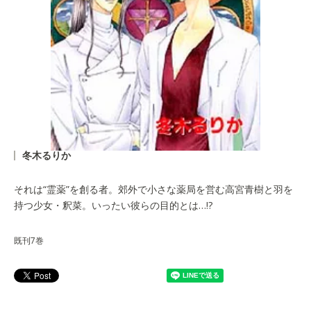
冬木るりか
それは“霊薬”を創る者。郊外で小さな薬局を営む高宮青樹と羽を
持つ少女・釈菜。いったい彼らの目的とは…!?
既刊7巻