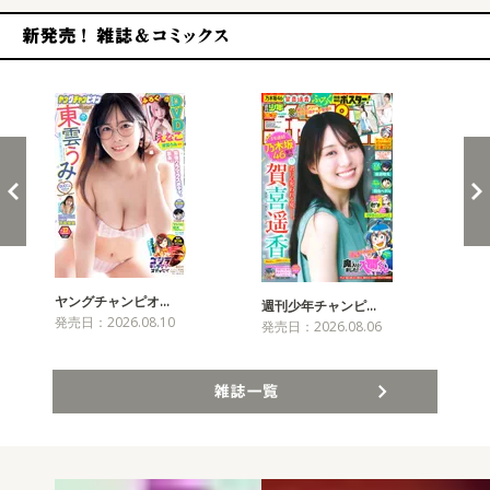
新発売！雑誌&コミックス
ヤングチャンピオ…
チャ
週刊少年チャンピ…
発売日：2026.08.10
発売
発売日：2026.08.06
雑誌一覧