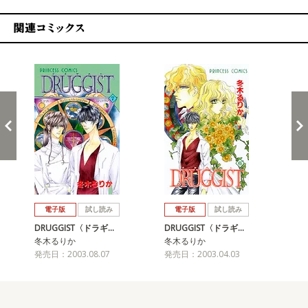
関連コミックス
戻る
進む
電子版
試し読み
電子版
試し読み
DRUGGIST〈ドラギ…
DRUGGIST〈ドラギ…
DR
冬木るりか
冬木るりか
冬
発売日：2003.08.07
発売日：2003.04.03
発売