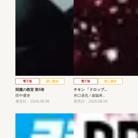
電子版
試し読み
電子版
試し読み
閻魔の教室 第6巻
チキン 「ドロップ…
田中優吏
井口達也 / 歳脇将…
発売日：2026.08.06
発売日：2026.08.06