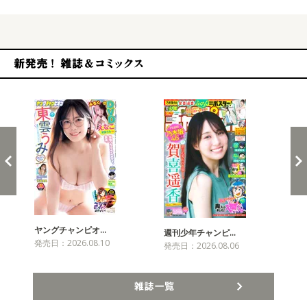
新発売！雑誌&コミックス
ヤングチャンピオ…
チャ
週刊少年チャンピ…
発売日：2026.08.10
発売
発売日：2026.08.06
雑誌一覧