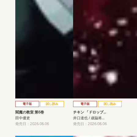
電子版
試し読み
電子版
試し読み
閻魔の教室 第6巻
チキン 「ドロップ…
田中優吏
井口達也 / 歳脇将…
発売日：2026.08.06
発売日：2026.08.06