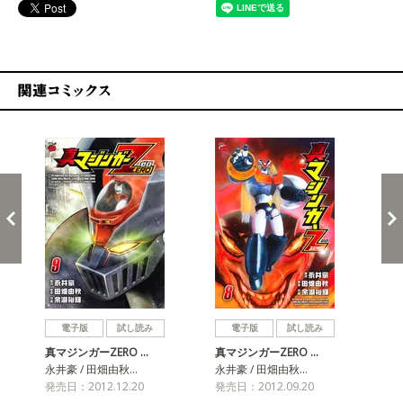
関連コミックス
戻る
進む
電子版
試し読み
電子版
試し読み
真マジンガーZERO …
真マジンガーZERO …
真マ
永井豪 / 田畑由秋…
永井豪 / 田畑由秋…
永井
発売日：2012.12.20
発売日：2012.09.20
発売