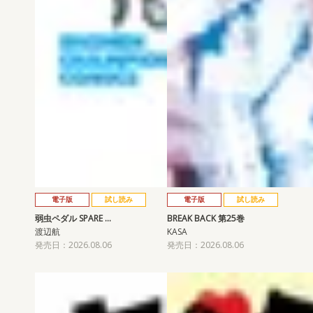
電子版
試し読み
電子版
試し読み
弱虫ペダル SPARE …
BREAK BACK 第25巻
渡辺航
KASA
発売日：2026.08.06
発売日：2026.08.06