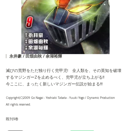
永井豪 / 田畑由秋 / 余湖裕輝
滅びの荒野をただ独り行く兜甲児! 全人類を、その英知を破壊
するマジンガーZを止めるべく、兜甲児が立ち上がる!!
今ここに、まったく新しいマジンガー伝説が始まる!!!
Copyright(C)20
09
Go Nagai - Yoshiaki Tabata - Yuuki Yogo / Dynamic Production
All rights reserved.
既刊9巻