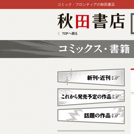
コミック・フロンティアの秋田書店
秋田書店
TOPへ戻る
コミックス
新刊・近刊
これから発売予定
話題の作品