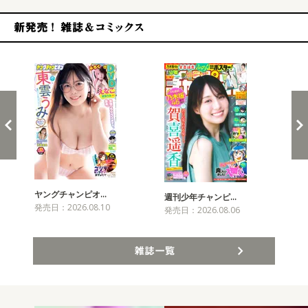
新発売！雑誌&コミックス
ヤングチャンピオ…
チャ
週刊少年チャンピ…
発売日：2026.08.10
発売
発売日：2026.08.06
雑誌一覧