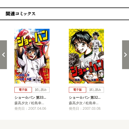
関連コミックス
戻る
進む
電子版
試し読み
電子版
試し読み
ショー☆バン 第33…
ショー☆バン 第32…
ショ
森高夕次 / 松島幸…
森高夕次 / 松島幸…
森高
発売日：2007.04.06
発売日：2007.03.08
発売