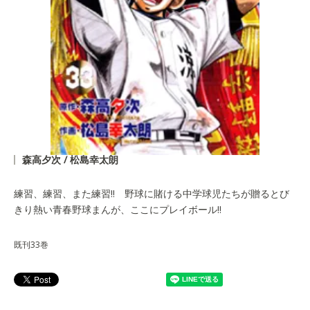
森高夕次 / 松島幸太朗
練習、練習、また練習!! 野球に賭ける中学球児たちが贈るとび
きり熱い青春野球まんが、ここにプレイボール!!
既刊33巻