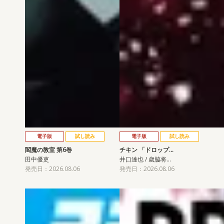
電子版
試し読み
電子版
試し読み
閻魔の教室 第6巻
チキン 「ドロップ…
田中優吏
井口達也 / 歳脇将…
発売日：2026.08.06
発売日：2026.08.06