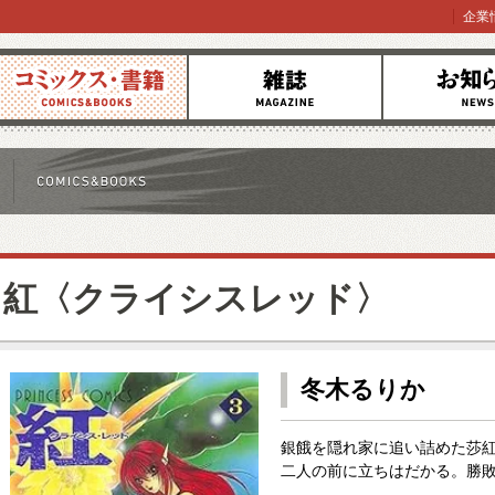
企業
コミックス
雑誌
お知らせ
紅〈クライシスレッド〉
冬木るりか
銀餓を隠れ家に追い詰めた莎
二人の前に立ちはだかる。勝敗