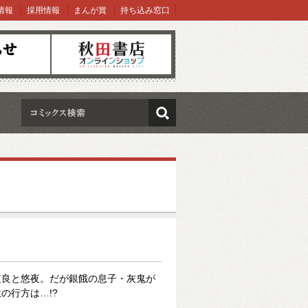
情報
採用情報
まんが賞
持ち込み窓口
オンラインショップ
検索
紅良と悠夜。だが銀餓の息子・灰鬼が
の行方は…!?