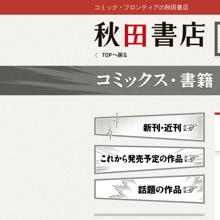
コミック・フロンティアの秋田書店
秋田書店
TOPへ戻る
コミックス
新刊・近刊
これから発売予定
話題の作品