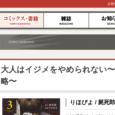
企業
コミックス
雑誌
お知らせ
大人はイジメをやめられない〜
略〜
りほぴよ / 屍死郎