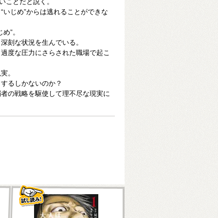
ないことだと説く。
“いじめ”からは逃れることができな
じめ”。
り深刻な状況を生んでいる。
、過度な圧力にさらされた職場で起こ
現実。
りするしかないのか？
弱者の戦略を駆使して理不尽な現実に