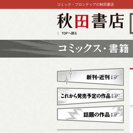
コミック・フロンティアの秋田書店
秋田書店
TOPへ戻る
コミックス
新刊・近刊
これから発売予定
話題の作品