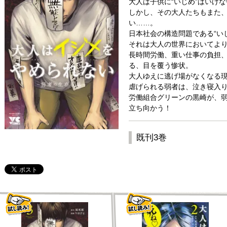
大人は子供に“いじめ”はいけ
しかし、その大人たちもまた、
い……。
日本社会の構造問題である“い
それは大人の世界においてよ
長時間労働、重い仕事の負担
る、目を覆う惨状。
大人ゆえに逃げ場がなくなる
虐げられる弱者は、泣き寝入
労働組合グリーンの黒崎が、
立ち向かう！
既刊3巻