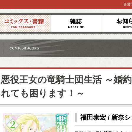
企業
コミックス
雑誌
お知らせ
悪役王女の竜騎士団生活 ～婚
れても困ります！～
福田泰宏 / 新奈