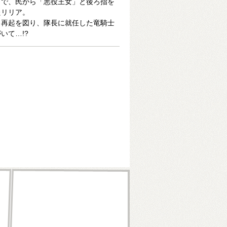
とで、民から「悪役王女」と後ろ指を
たリリア。
ら再起を図り、隊長に就任した竜騎士
いて…!?