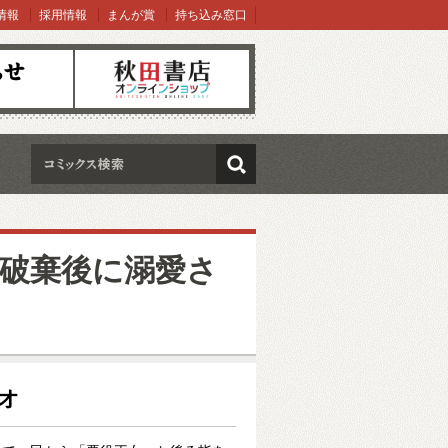
情報
採用情報
まんが賞
持ち込み窓口
オンラインショップ
検索
約破棄後に溺愛さ
シオ