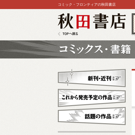
コミック・フロンティアの秋田書店
秋田書店
TOPへ戻る
コミックス
新刊・近刊
これから発売予定
話題の作品