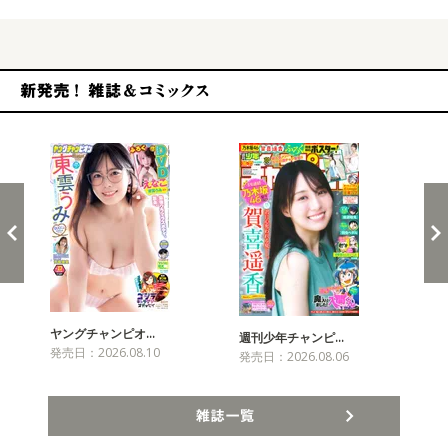
新発売！雑誌&コミックス
ヤングチャンピオ…
チャ
週刊少年チャンピ…
発売日：2026.08.10
発売
発売日：2026.08.06
雑誌一覧