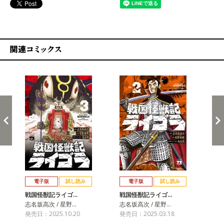
関連コミックス
戻る
進む
電子版
試し読み
電子版
試し読み
戦国怪獣記ライゴ…
戦国怪獣記ライゴ…
戦
志名坂高次 / 星野…
志名坂高次 / 星野…
志名
発売日：2025.10.20
発売日：2025.03.18
発売