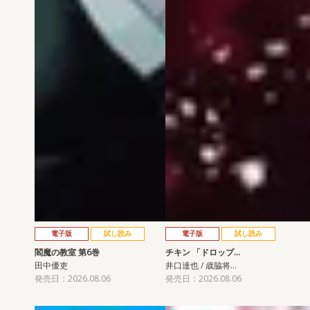
電子版
試し読み
電子版
試し読み
閻魔の教室 第6巻
チキン 「ドロップ…
田中優吏
井口達也 / 歳脇将…
発売日：2026.08.06
発売日：2026.08.06