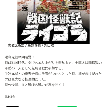
志名坂高次 / 星野泰視 / 丸山浩
毛利元就vs陶晴賢！
時は戦国時代。剣での成り上がりを夢見る男、十郎太は陶晴賢の
軍勢の一人として厳島合戦に参加する。
毛利元就との奇襲合戦に決着がつかんとした時、海が裂け現れた
のは巨大なる怪生物だった。
侍vs怪獣、血と戦慄の戦いが幕を開く！
既刊3巻