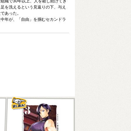
組織で30年以上、人を殺し続けてき
ら足を洗えるという見返りの下、与え
殺であった。
た中年が、「自由」を掴むセカンドラ