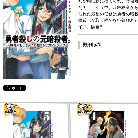
幼少期に親に捨てられ、暗殺者
た男――ジュウ。暗殺稼業か
られた最後の任務は勇者の暗
暗殺しか取り柄のない錆びれ
イフ、開幕!!
既刊5巻