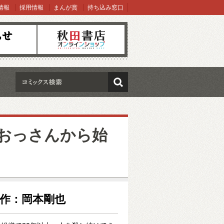
情報
採用情報
まんが賞
持ち込み窓口
オンラインショップ
検索
おっさんから始
原作：岡本剛也