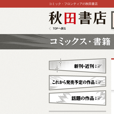
コミック・フロンティアの秋田書店
秋田書店
TOPへ戻る
コミックス
新刊・近刊
これから発売予定
話題の作品