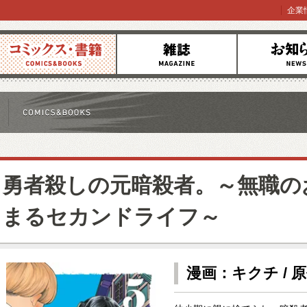
企業
コミックス
雑誌
お知らせ
勇者殺しの元暗殺者。～無職の
まるセカンドライフ～
漫画：キクチ / 