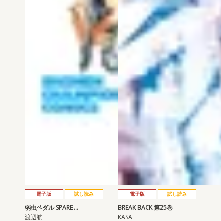
電子版
試し読み
電子版
試し読み
弱虫ペダル SPARE …
BREAK BACK 第25巻
渡辺航
KASA