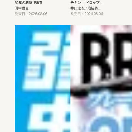
閻魔の教室 第6巻
チキン 「ドロップ…
田中優吏
井口達也 / 歳脇将…
発売日：2026.08.06
発売日：2026.08.06