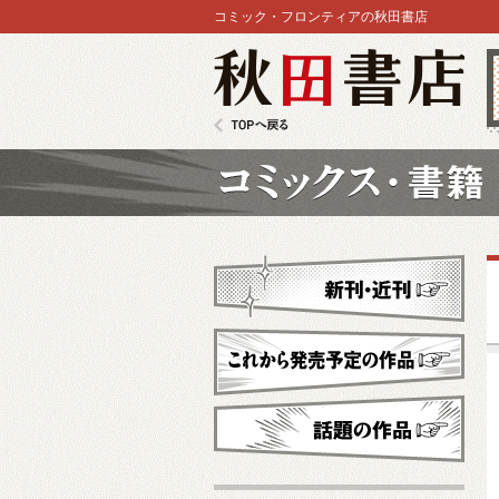
コミック・フロンティアの秋田書店
秋田書店
TOPへ戻る
コミックス
新刊・近刊
これから発売予定
話題の作品