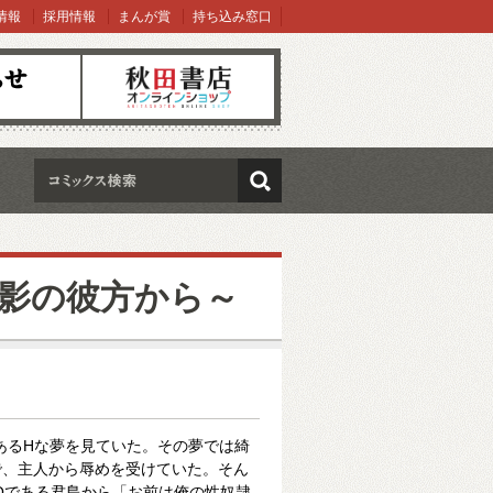
情報
採用情報
まんが賞
持ち込み窓口
オンラインショップ
検索
影の彼方から～
あるHな夢を見ていた。その夢では綺
で、主人から辱めを受けていた。そん
Oである君島から「お前は俺の性奴隷