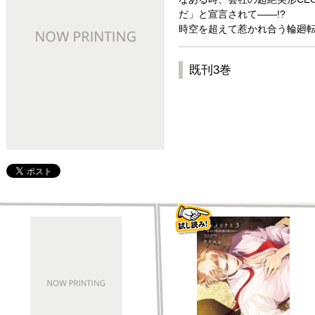
だ」と宣言されて――!?
時空を超えて惹かれ合う輪廻転
既刊3巻