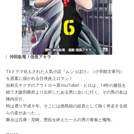
沖田臥竜 / 信長アキラ
TVドラマ化もされた人気小説『ムショぼけ』（小学館文庫刊）
を原案に描かれる任侠炎上ロマン！
自称元ヤクザのアウトロー系YouTuber・ヒロは、14年の服役を
経て大阪刑務所より出所したある男に会いに行く。その男の名は
陣内宗介。
時は遡り平成９年。そこには徳島組の組員として熱く奔走する彼
らの姿があった…。
舞台は兵庫・尼崎。懲役を終えた一人の男の青春と懺悔。