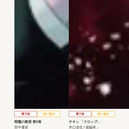
電子版
試し読み
電子版
試し読み
閻魔の教室 第6巻
チキン 「ドロップ…
田中優吏
井口達也 / 歳脇将…