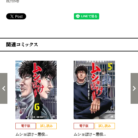
既刊6巻
関連コミックス
戻る
進む
電子版
試し読み
電子版
試し読み
ムショぼけ～懲役…
ムショぼけ～懲役…
ム