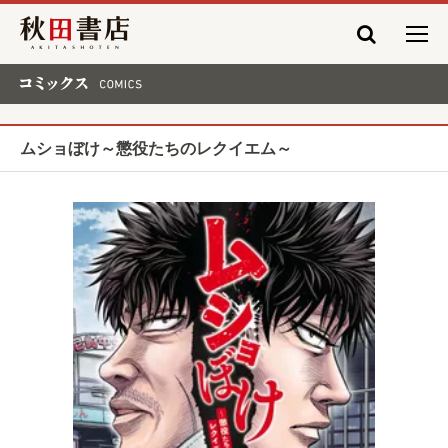
秋田書店
コミックス COMICS
ムショぼけ～懲役たちのレクイエム～