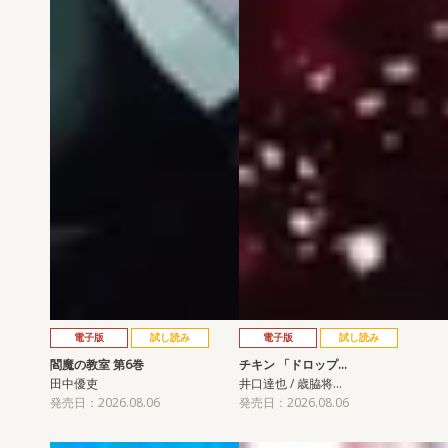
電子版
試し読み
電子版
試し読み
閻魔の教室 第6巻
チキン 「ドロップ…
田中優吏
井口達也 / 歳脇将…
発売日：2026.08.06
発売日：2026.08.06