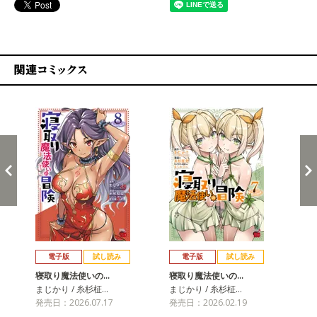
関連コミックス
戻る
進む
電子版
試し読み
電子版
試し読み
寝取り魔法使いの…
寝取り魔法使いの…
寝
まじかり / 糸杉柾…
まじかり / 糸杉柾…
まじ
発売日：2026.07.17
発売日：2026.02.19
発売