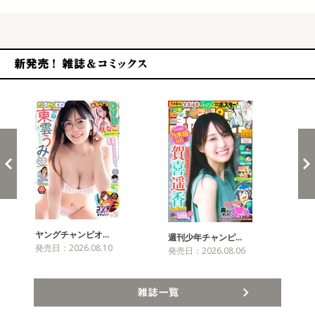
新発売！雑誌&コミックス
ヤングチャンピオ…
チャ
週刊少年チャンピ…
発売日：2026.08.10
発売
発売日：2026.08.06
雑誌一覧