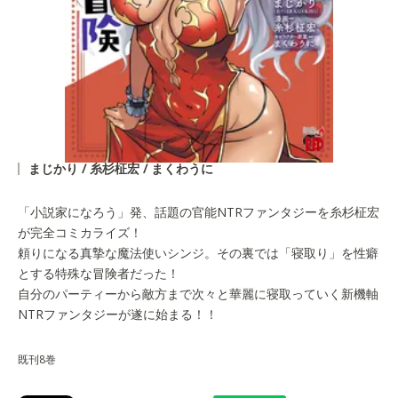
まじかり / 糸杉柾宏 / まくわうに
「小説家になろう」発、話題の官能NTRファンタジーを糸杉柾宏
が完全コミカライズ！
頼りになる真摯な魔法使いシンジ。その裏では「寝取り」を性癖
とする特殊な冒険者だった！
自分のパーティーから敵方まで次々と華麗に寝取っていく新機軸
NTRファンタジーが遂に始まる！！
既刊8巻