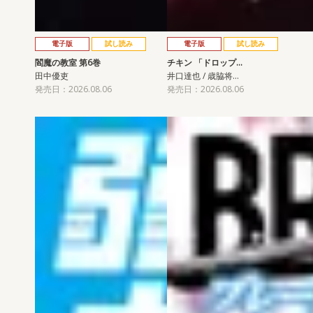
電子版
試し読み
電子版
試し読み
閻魔の教室 第6巻
チキン 「ドロップ…
田中優吏
井口達也 / 歳脇将…
発売日：2026.08.06
発売日：2026.08.06