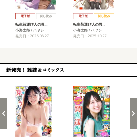
戻る
進む
電子版
試し読み
電子版
試し読み
転生荷運び人の異…
転生荷運び人の異…
転
小海太郎 / ハヤシ
小海太郎 / ハヤシ
小海
発売日：2026.08.27
発売日：2025.10.27
発売
新発売！雑誌&コミックス