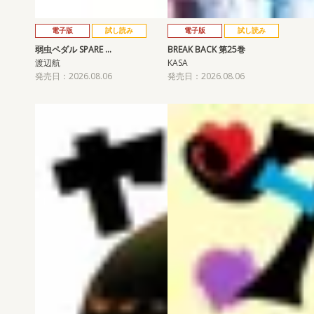
電子版
試し読み
電子版
試し読み
弱虫ペダル SPARE …
BREAK BACK 第25巻
渡辺航
KASA
発売日：2026.08.06
発売日：2026.08.06