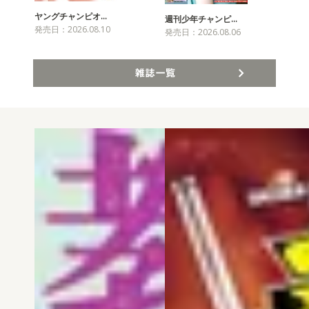
ヤングチャンピオ…
チャ
週刊少年チャンピ…
発売日：2026.08.10
発売
発売日：2026.08.06
雑誌一覧