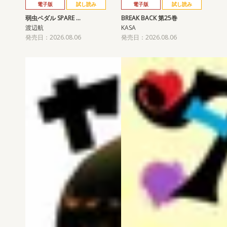
電子版
試し読み
電子版
試し読み
弱虫ペダル SPARE …
BREAK BACK 第25巻
渡辺航
KASA
発売日：2026.08.06
発売日：2026.08.06