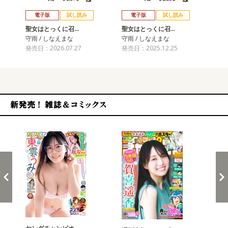
戻る
進む
電子版
試し読み
電子版
試し読み
聖女はとっくに召…
聖女はとっくに召…
聖
守雨 / しなえまな
守雨 / しなえまな
守雨
発売日：2026.07.27
発売日：2025.12.25
発売
新発売！雑誌&コミックス