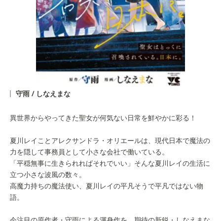
守雨 / しなえまな
異世界からやってきた聖女が何気ない日常を鮮やかに彩る！
夏川レイことアレクサンドラ・オリエールは、現代日本で魔法の
力を隠して事務員として小さな会社で働いている。
「平穏無事に生きられればそれでいい」そんな夏川レイの生活に
立つ小さな波風の数々。
高魔力持ちの魔法使い、夏川レイの平凡そうで平凡ではない物
語。
今注目の原作者・守雨による渾身作を、期待の新鋭・しなえまな