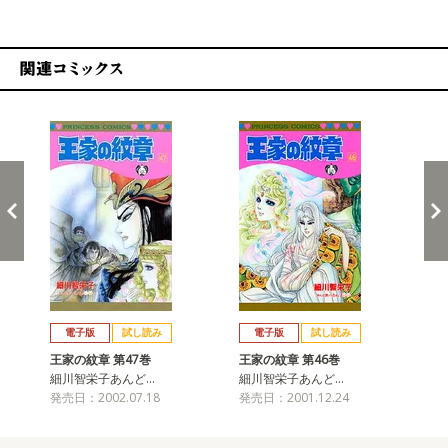
関連コミックス
戻る
進む
電子版
試し読み
電子版
試し読み
王家の紋章 第47巻
王家の紋章 第46巻
王
細川智栄子あんど…
細川智栄子あんど…
細
発売日：2002.07.18
発売日：2001.12.24
発売