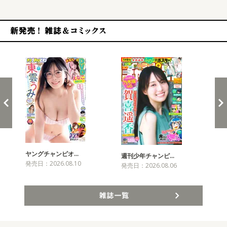
新発売！雑誌&コミックス
ヤングチャンピオ…
チャ
週刊少年チャンピ…
発売日：2026.08.10
発売
発売日：2026.08.06
雑誌一覧