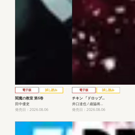
電子版
試し読み
電子版
試し読み
閻魔の教室 第6巻
チキン 「ドロップ…
田中優吏
井口達也 / 歳脇将…
発売日：2026.08.06
発売日：2026.08.06