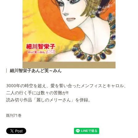
細川智栄子あんど芙～みん
3000年の時空を超え、愛を誓い合ったメンフィスとキャロル、
二人の行く手には数々の苦難が!!
読み切り作品「麗しのメリーさん」を併録。
既刊71巻