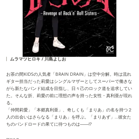
ムラマツヒロキ / 川島よしお
お茶の間KIDSの人気者「BRAIN DRAIN」は空中分解。時は流れ
ギター担当だった莉愛はシングルマザーとしてスーパーで働きな
がら新たなバンド結成を目指し、日々己のロック道を追求してい
た。そんな折、莉愛の前に理想の声を持った女性・真利亜が現れ
る。
「仲間莉愛」「本郷真利亜」、奇しくも「まりあ」の名を持つ２
人の出会いはさらなる「まりあ」を呼ぶ。「まりあず」…彼女た
ちのバンドロードの果てに待つものは――!?