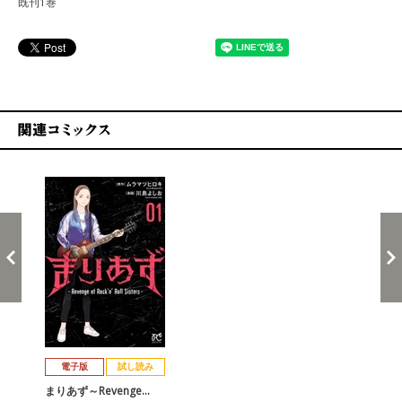
既刊1巻
関連コミックス
戻る
進む
電子版
試し読み
まりあず～Revenge…