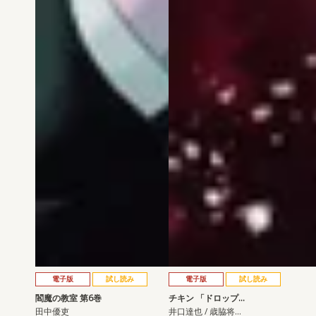
電子版
試し読み
電子版
試し読み
閻魔の教室 第6巻
チキン 「ドロップ…
田中優吏
井口達也 / 歳脇将…