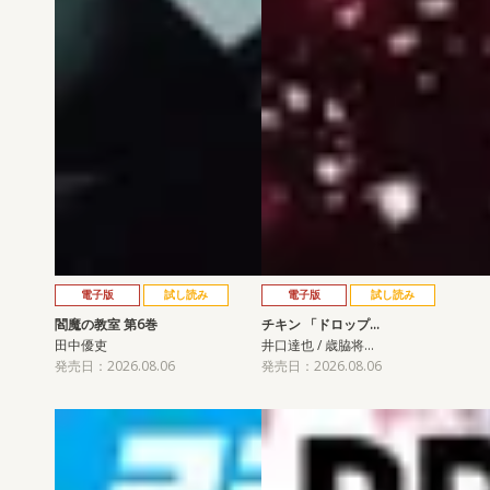
電子版
試し読み
電子版
試し読み
閻魔の教室 第6巻
チキン 「ドロップ…
田中優吏
井口達也 / 歳脇将…
発売日：2026.08.06
発売日：2026.08.06