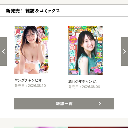
新発売！雑誌&コミックス
ヤングチャンピオ…
チャ
週刊少年チャンピ…
発売日：2026.08.10
発売
発売日：2026.08.06
雑誌一覧