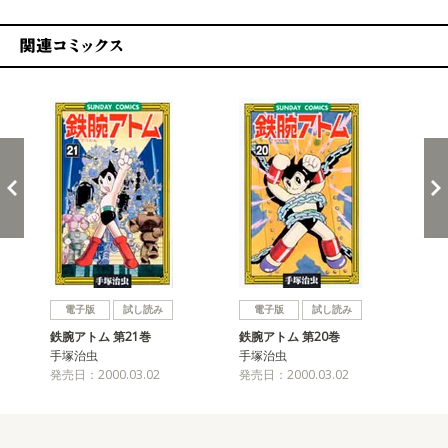
関連コミックス
戻る
進む
電子版
試し読み
電子版
試し読み
鉄腕アトム 第21巻
鉄腕アトム 第20巻
鉄
手塚治虫
手塚治虫
手
発売日：2000.03.02
発売日：2000.03.02
発売