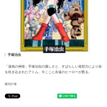
手塚治虫
「漫画の神様」手塚治虫の優しさと、すばらしい発想力により命
を吹き込まれたアトム。今ここに永遠のヒーローが甦る。
既刊21巻