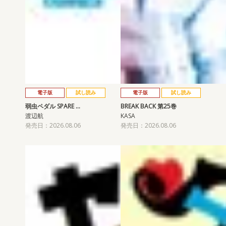
電子版
試し読み
電子版
試し読み
弱虫ペダル SPARE …
BREAK BACK 第25巻
渡辺航
KASA
発売日：2026.08.06
発売日：2026.08.06