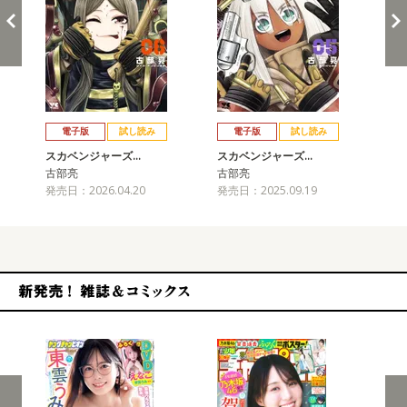
戻る
進む
電子版
試し読み
電子版
試し読み
スカベンジャーズ…
スカベンジャーズ…
ス
古部亮
古部亮
古
発売日：2026.04.20
発売日：2025.09.19
発売
新発売！雑誌&コミックス