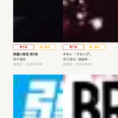
電子版
試し読み
電子版
試し読み
閻魔の教室 第6巻
チキン 「ドロップ…
田中優吏
井口達也 / 歳脇将…
発売日：2026.08.06
発売日：2026.08.06