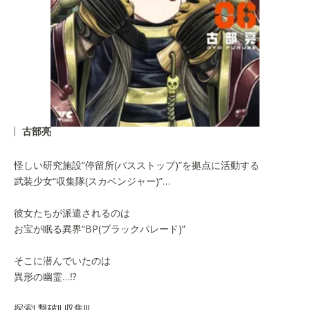
古部亮
怪しい研究施設“停留所(バスストップ)”を拠点に活動する
武装少女“収集隊(スカベンジャー)”…
彼女たちが派遣されるのは
お宝が眠る異界“BP(ブラックパレード)”
そこに潜んでいたのは
異形の幽霊…⁉
探索! 撃破!! 収集!!!