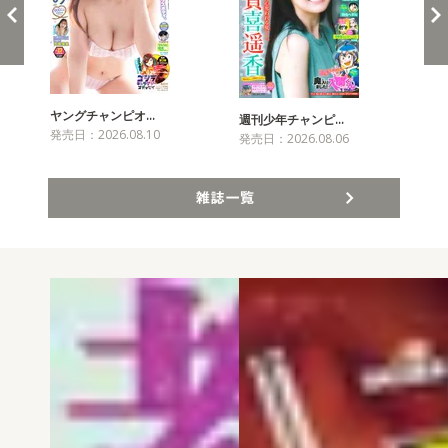
ヤングチャンピオ…
チャ
週刊少年チャンピ…
発売日：2026.08.10
発売
発売日：2026.08.06
雑誌一覧