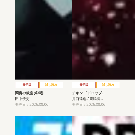
電子版
試し読み
電子版
試し読み
閻魔の教室 第6巻
チキン 「ドロップ…
田中優吏
井口達也 / 歳脇将…
発売日：2026.08.06
発売日：2026.08.06