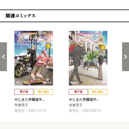
関連コミックス
戻る
進む
電子版
試し読み
電子版
試し読み
やじきた学園道中…
やじきた学園道中…
や
市東亮子
市東亮子
市
発売日：2023.10.16
発売日：2023.04.14
発売