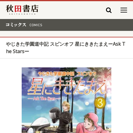
秋田書店
コミックス COMICS
やじきた学園道中記 スピンオフ 星にききたまえーAsk T
he Starsー