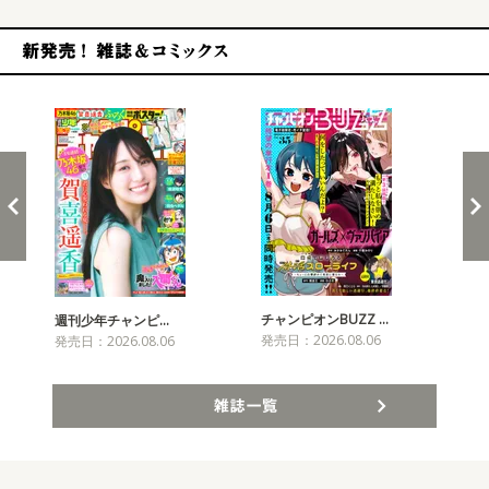
新発売！雑誌&コミックス
チャンピオンBUZZ …
週刊少年チャンピ…
月
発売日：2026.08.06
発売日：2026.08.06
発売
雑誌一覧