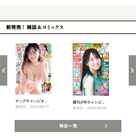
新発売！雑誌&コミックス
ヤングチャンピオ…
チャ
週刊少年チャンピ…
発売日：2026.08.10
発売
発売日：2026.08.06
雑誌一覧