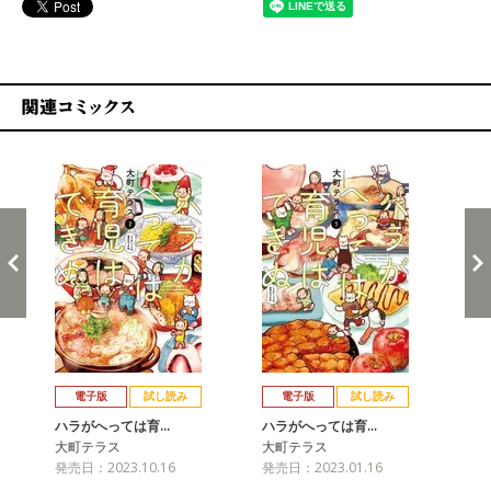
関連コミックス
戻る
進む
電子版
試し読み
電子版
試し読み
ハラがへっては育…
ハラがへっては育…
大町テラス
大町テラス
発売日：2023.10.16
発売日：2023.01.16