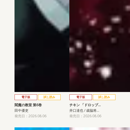
電子版
試し読み
電子版
試し読み
閻魔の教室 第6巻
チキン 「ドロップ…
田中優吏
井口達也 / 歳脇将…
発売日：2026.08.06
発売日：2026.08.06