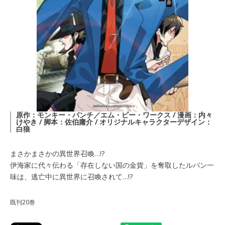
原作：モンキー・パンチ／エム・ピー・ワークス / 漫画：内々
けやき / 脚本：佐伯庸介 / オリジナルキャラクターデザイン：
白狼
まさかまさかの異世界召喚…!?
伊海家に代々伝わる「存在しない国の金貨」を奪取したルパン一
味は、逃亡中に異世界に召喚されて…!?
既刊20巻