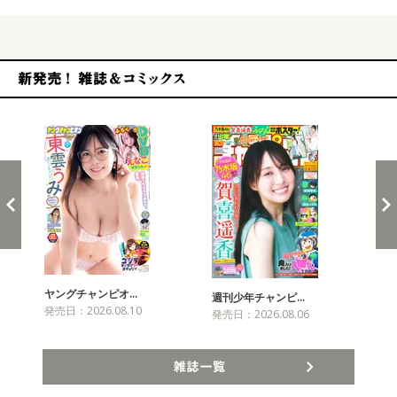
新発売！雑誌&コミックス
ヤングチャンピオ…
チャ
週刊少年チャンピ…
発売日：2026.08.10
発売
発売日：2026.08.06
雑誌一覧