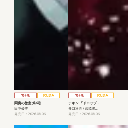
電子版
試し読み
電子版
試し読み
閻魔の教室 第6巻
チキン 「ドロップ…
田中優吏
井口達也 / 歳脇将…
発売日：2026.08.06
発売日：2026.08.06