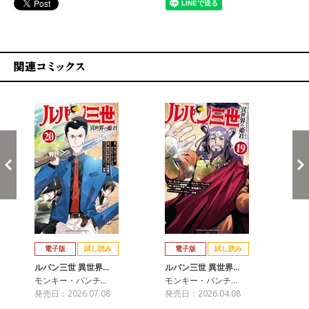
関連コミックス
戻る
進む
電子版
試し読み
電子版
試し読み
ルパン三世 異世界…
ルパン三世 異世界…
ル
モンキー・パンチ…
モンキー・パンチ…
モ
発売日：2026.07.08
発売日：2026.04.08
発売