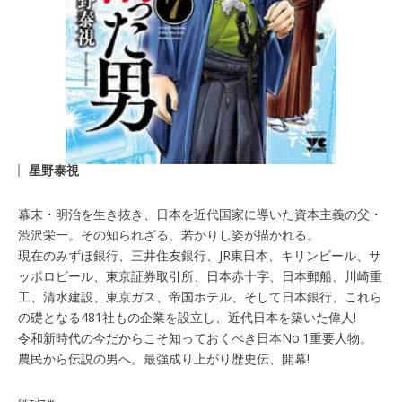
星野泰視
幕末・明治を生き抜き、日本を近代国家に導いた資本主義の父・
渋沢栄一。その知られざる、若かりし姿が描かれる。
現在のみずほ銀行、三井住友銀行、JR東日本、キリンビール、サ
ッポロビール、東京証券取引所、日本赤十字、日本郵船、川崎重
工、清水建設、東京ガス、帝国ホテル、そして日本銀行、これら
の礎となる481社もの企業を設立し、近代日本を築いた偉人!
令和新時代の今だからこそ知っておくべき日本No.1重要人物。
農民から伝説の男へ。最強成り上がり歴史伝、開幕!