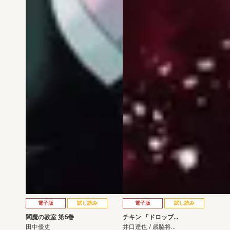
電子版
試し読み
電子版
試し読み
閻魔の教室 第6巻
チキン 「ドロップ…
田中優吏
井口達也 / 歳脇将…