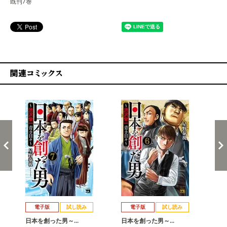
既刊7巻
関連コミックス
戻る
進む
電子版
試し読み
電子版
試し読み
日本を創った男～…
日本を創った男～…
日