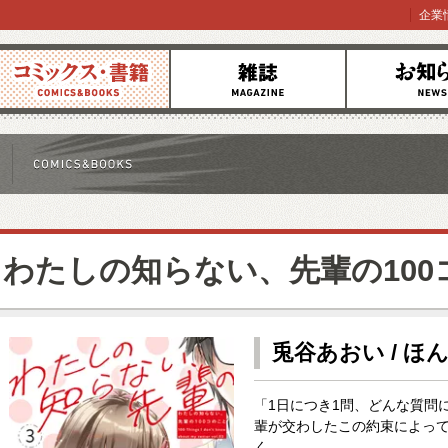
企業
コミックス
雑誌
お知らせ
わたしの知らない、先輩の100
兎谷あおい / ほ
「1日につき1問、どんな質問
輩が交わしたこの約束によって
く。