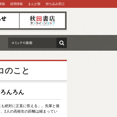
情報
採用情報
まんが賞
持ち込み窓口
オンラインショップ
検索
コのこと
んろんろん
にも絶対に正直に答える」。先輩と後
、2人の高校生の距離は縮まってい