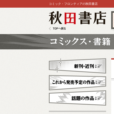
コミック・フロンティアの秋田書店
秋田書店
TOPへ戻る
コミックス
新刊・近刊
これから発売予定
話題の作品