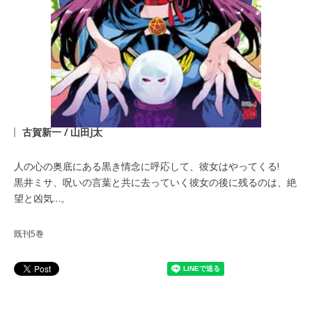
古賀新一 / 山田J太
人の心の奥底にある黒き情念に呼応して、彼女はやってくる!
黒井ミサ、呪いの言葉と共に去っていく彼女の後に残るのは、絶
望と凶気…。
既刊5巻