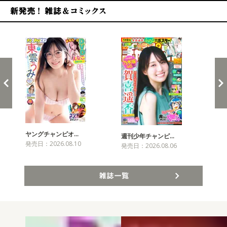
新発売！雑誌&コミックス
ヤングチャンピオ…
チャ
週刊少年チャンピ…
発売日：2026.08.10
発売
発売日：2026.08.06
雑誌一覧