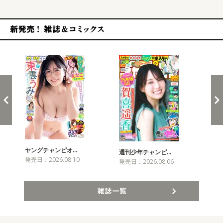
新発売！雑誌&コミックス
ヤングチャンピオ…
チャ
週刊少年チャンピ…
発売日：2026.08.10
発売
発売日：2026.08.06
雑誌一覧