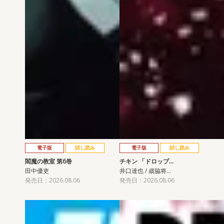
電子版
試し読み
電子版
試し読み
閻魔の教室 第6巻
チキン 「ドロップ…
田中優吏
井口達也 / 歳脇将…
発売日：2026.08.06
発売日：2026.08.06