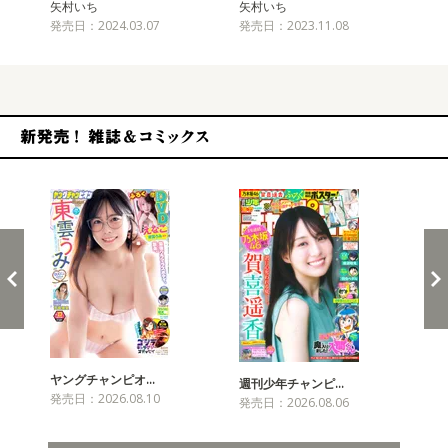
矢村いち
矢村いち
矢
発売日：2024.03.07
発売日：2023.11.08
発売
新発売！雑誌&コミックス
ヤングチャンピオ…
チャ
週刊少年チャンピ…
発売日：2026.08.10
発売
発売日：2026.08.06